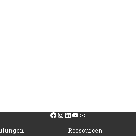
Facebook
Instagram
LinkedIn
YouTube
Link
ulungen
Ressourcen