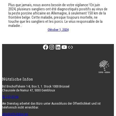
Plus que jamais, nous avons besoin de votre vigilance ! En juin
2024, plusieurs sangliers ont été diagnostiqués positifs au virus de
la peste porcine africaine en Allemagne, à seulement 150 km de la
frontière belge. Cette maladie, presque toujours mortelle, ne
touche que les sangliers et les porcs. Le virus responsable de la
maladie…
Oktober 1, 2024
Facebook
Instagram
LinkedIn
YouTube
Link
Nützliche Infos
Bd Bischoffsheim 1-8, Box 3, 1. Stock 1000 Brüssel
Chaussée de Namur 47, 5030 Gembloux
02 223 07 66
Am Dienstag arbeitet das Büro unter Ausschluss der Öffentlichkeit und ist
telefonisch nicht erreichbar.
info@srfb-kbbm.be