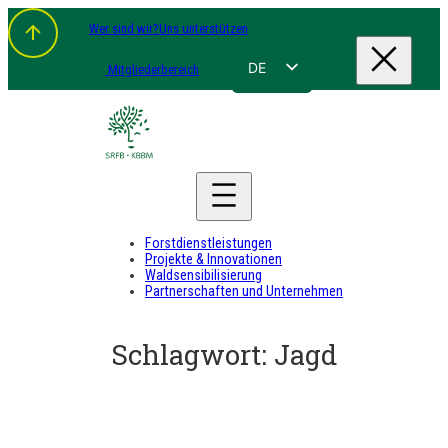
Zum
Wer sind wir?
Uns unterstützen
Inhalt
springen
DE
Mitgliederbereich
FR
NL
EN
Forstdienstleistungen
Projekte & Innovationen
Waldsensibilisierung
Partnerschaften und Unternehmen
Schlagwort:
Jagd