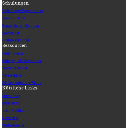
Schulungen
Vollständige Tagesordnung
Zyklus ForêtFor
Personalisierte Schulung
Waldtrainer
Online-Ressourcen
Ressourcen
Forest Friends
Pädagogische Ressourcen
Wälder in Belgien
Silva Belgica
Die Gesundheit der Wälder
Nützliche Links
Forest Shop
Mosaikwald
Job / Praktikum
Newsletter
Medienbereich