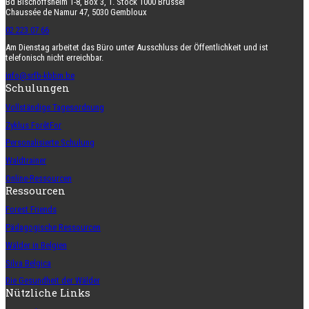
Bd Bischoffsheim 1-8, Box 3, 1. Stock 1000 Brüssel
Chaussée de Namur 47, 5030 Gembloux
02 223 07 66
Am Dienstag arbeitet das Büro unter Ausschluss der Öffentlichkeit und ist
telefonisch nicht erreichbar.
info@srfb-kbbm.be
Schulungen
Vollständige Tagesordnung
Zyklus ForêtFor
Personalisierte Schulung
Waldtrainer
Online-Ressourcen
Ressourcen
Forest Friends
Pädagogische Ressourcen
Wälder in Belgien
Silva Belgica
Die Gesundheit der Wälder
Nützliche Links