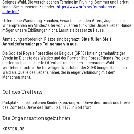
Soignes-Wald. Die verschiedenen Termine im Frühling, Sommer und Herbst
finden Sie in unserem Kalender :
https://www.srfb.be/formations-et-
activites/
Öffentliche Wanderung: Familien, Erwachsene jeden Alters, Jugendliche.
Wir empfehlen ein Mindestalter von 7 Jahren für Kinder. Unsere lieben Hunde
mögen unsere Erklärungen nicht. Lasst sie besser zu Hause.
Anmeldung erforderlich, Plätze sind begrenzt.
Bitte füllen Sie 1
Anmeldeformular pro Teilnehmer/in aus.
.
Die Société Royale Forestière de Belgique (SRFB) ist ein gemeinnütziger
Verein im Dienste des Waldes und der Förster. Ihre Forest Friends-Projekte
richten sich an die breite Öffentlichkeit, die den Lebensraum Wald
verstehen möchte. Die freiwilligen Waldführer der SRFB bringen Ihnen den
Wald als Quelle des Lebens näher, der in enger Verbindung mit dem
Menschen steht.
Ort des Treffens
Parkplatz der ertrunkenen Kinder (Kreuzung von Drève des Tumuli und Drève
des Comtes), Drève des Tumuli 21, 1170 in Boitsfort
Die Organisationsgebühren
KOSTENLOS