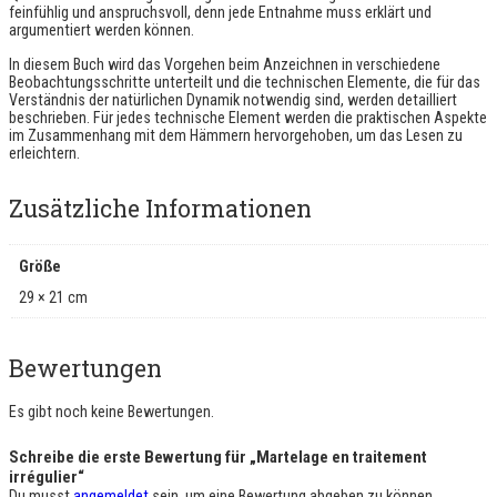
feinfühlig und anspruchsvoll, denn jede Entnahme muss erklärt und
e
argumentiert werden können.
n
g
In diesem Buch wird das Vorgehen beim Anzeichnen in verschiedene
e
Beobachtungsschritte unterteilt und die technischen Elemente, die für das
Verständnis der natürlichen Dynamik notwendig sind, werden detailliert
beschrieben. Für jedes technische Element werden die praktischen Aspekte
im Zusammenhang mit dem Hämmern hervorgehoben, um das Lesen zu
erleichtern.
Zusätzliche Informationen
Größe
29 × 21 cm
Bewertungen
Es gibt noch keine Bewertungen.
Schreibe die erste Bewertung für „Martelage en traitement
irrégulier“
Du musst
angemeldet
sein, um eine Bewertung abgeben zu können.