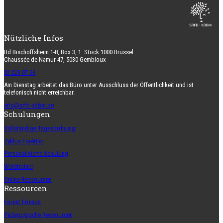
Nützliche Infos
Bd Bischoffsheim 1-8, Box 3, 1. Stock 1000 Brüssel
Chaussée de Namur 47, 5030 Gembloux
02 223 07 66
Am Dienstag arbeitet das Büro unter Ausschluss der Öffentlichkeit und ist
telefonisch nicht erreichbar.
info@srfb-kbbm.be
Schulungen
Vollständige Tagesordnung
Zyklus ForêtFor
Personalisierte Schulung
Waldtrainer
Online-Ressourcen
Ressourcen
Forest Friends
Pädagogische Ressourcen