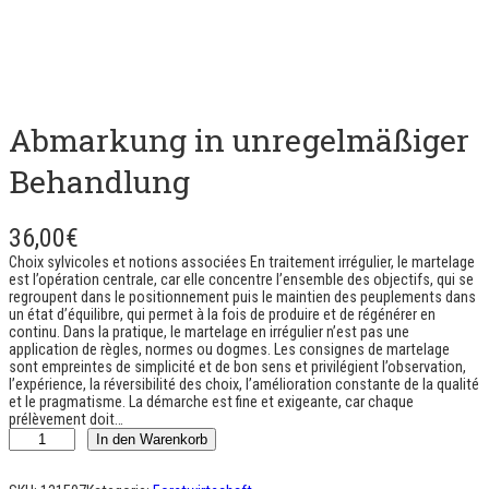
Abmarkung in unregelmäßiger
Behandlung
36,00
€
Choix sylvicoles et notions associées En traitement irrégulier, le martelage
est l’opération centrale, car elle concentre l’ensemble des objectifs, qui se
regroupent dans le positionnement puis le maintien des peuplements dans
un état d’équilibre, qui permet à la fois de produire et de régénérer en
continu. Dans la pratique, le martelage en irrégulier n’est pas une
application de règles, normes ou dogmes. Les consignes de martelage
sont empreintes de simplicité et de bon sens et privilégient l’observation,
l’expérience, la réversibilité des choix, l’amélioration constante de la qualité
et le pragmatisme. La démarche est fine et exigeante, car chaque
prélèvement doit…
M
In den Warenkorb
a
r
t