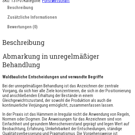
SKU:
131F07
Kategorie:
Forstwirtschaft
e
Beschreibung
l
a
Zusätzliche Informationen
g
e
Bewertungen (0)
e
n
t
Beschreibung
r
a
i
Abmarkung in unregelmäßiger
t
e
Behandlung
m
e
Waldbauliche Entscheidungen und verwandte Begriffe
n
t
Bei der unregelmäßigen Behandlung ist das Anzeichnen der zentrale
i
Vorgang, da sich hier alle Ziele konzentrieren, die sich in der Positionierung
r
und anschließenden Erhaltung der Bestände in einem
r
Gleichgewichtszustand, der sowohl die Produktion als auch die
é
kontinuierliche Verjüngung ermöglicht, zusammenfassen lassen.
g
u
In der Praxis ist das Hämmern in Irregulär nicht die Anwendung von Regeln,
l
Normen oder Dogmen. Die Anweisungen für das Anzeichnen sind von
i
Einfachheit und gesundem Menschenverstand geprägt und legen Wert auf
e
Beobachtung, Erfahrung, Umkehrbarkeit der Entscheidungen, ständige
r
Qualitätsverbesserung und Pragmatismus. Die Vorgehensweise ist
M