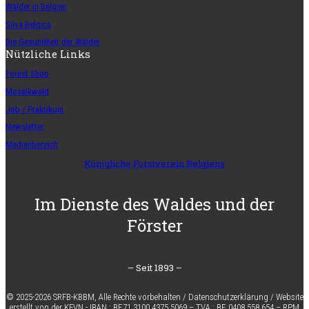
Wälder in Belgien
Silva Belgica
Die Gesundheit der Wälder
Nützliche Links
Forest Shop
Mosaikwald
Job / Praktikum
Newsletter
Medienbereich
Königliche Forstverein Belgiens
Im Dienste des Waldes und der
Förster
– Seit 1893 –
© 2025-2026 SRFB-KBBM,
Alle Rechte vorbehalten
/
Datenschutzerklärung
/
Website
erstellt von der KFVN
-
IBAN :
BE71 3100 4375 5069 –
TVA :
BE 0408 558 654 –
RPM