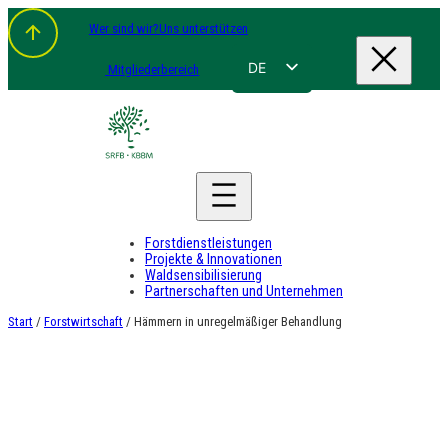
Zum
Wer sind wir?
Uns unterstützen
Inhalt
springen
DE
Mitgliederbereich
FR
NL
EN
Forstdienstleistungen
Projekte & Innovationen
Waldsensibilisierung
Partnerschaften und Unternehmen
Start
/
Forstwirtschaft
/ Hämmern in unregelmäßiger Behandlung