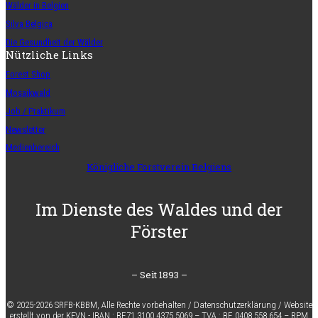
Wälder in Belgien
Silva Belgica
Die Gesundheit der Wälder
Nützliche Links
Forest Shop
Mosaikwald
Job / Praktikum
Newsletter
Medienbereich
Königliche Forstverein Belgiens
Im Dienste des Waldes und der
Förster
– Seit 1893 –
© 2025-2026 SRFB-KBBM,
Alle Rechte vorbehalten
/
Datenschutzerklärung
/
Website
erstellt von der KFVN
-
IBAN :
BE71 3100 4375 5069 –
TVA :
BE 0408 558 654 –
RPM