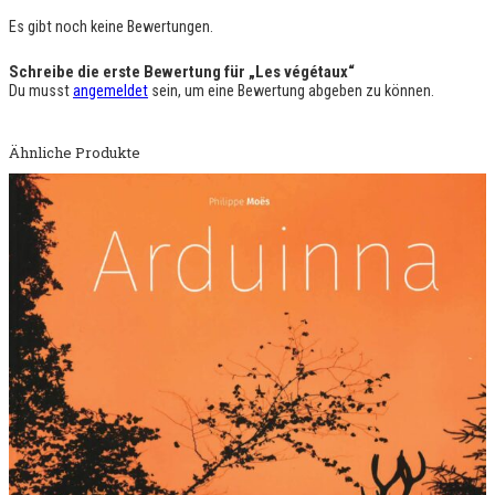
u
x
Es gibt noch keine Bewertungen.
M
e
Schreibe die erste Bewertung für „Les végétaux“
n
Du musst
angemeldet
sein, um eine Bewertung abgeben zu können.
g
e
Ähnliche Produkte