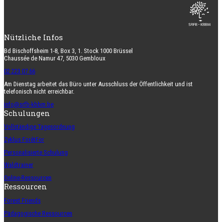
Nützliche Infos
Bd Bischoffsheim 1-8, Box 3, 1. Stock 1000 Brüssel
Chaussée de Namur 47, 5030 Gembloux
02 223 07 66
Am Dienstag arbeitet das Büro unter Ausschluss der Öffentlichkeit und ist
telefonisch nicht erreichbar.
info@srfb-kbbm.be
Schulungen
Vollständige Tagesordnung
Zyklus ForêtFor
Personalisierte Schulung
Waldtrainer
Online-Ressourcen
Ressourcen
Forest Friends
Pädagogische Ressourcen