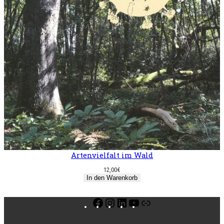
Artenvielfalt im Wald
12,00
€
In den Warenkorb
Facebook
Instagram
LinkedIn
YouTube
Link