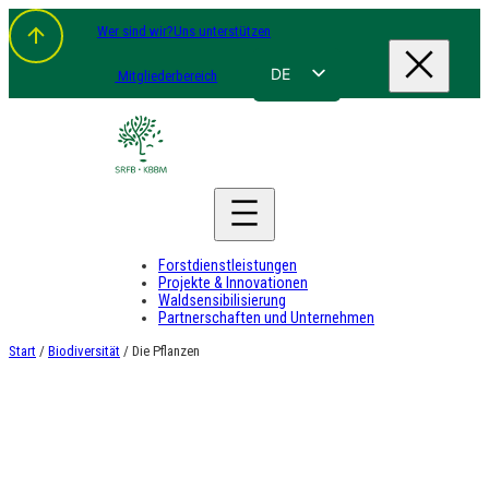
Zum
Wer sind wir?
Uns unterstützen
Inhalt
springen
DE
Mitgliederbereich
FR
NL
EN
Forstdienstleistungen
Projekte & Innovationen
Waldsensibilisierung
Partnerschaften und Unternehmen
Start
/
Biodiversität
/ Die Pflanzen