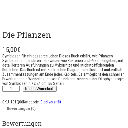
Die Pflanzen
15,00
€
Symbiosen für ein besseres Leben Dieses Buch erklärt, wie Pflanzen
Symbiosen mit anderen Lebewesen wie Bakterien und Pilzen eingehen, mit
detaillierteren Ausführungen zu Mykorrhiza und stickstofffixierenden
Knöllchen. Das Buch ist mit zahlreichen Diagrammen illustriert und enthält
Zusammenfassungen am Ende jedes Kapitels. Es ermöglicht den schnellen
Erwerb oder die Wiederholung von Grundkenntnissen in der Ökophysiologie
von Symbiosen. 17 x 24 cm, 56 Seiten
L
In den Warenkorb
e
s
v
SKU:
131Q06
Kategorie:
Biodiversität
é
Bewertungen (0)
g
é
t
Bewertungen
a