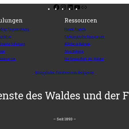
Facebook
Instagram
LinkedIn
YouTube
Link
ulungen
Ressourcen
ndige Tagesordnung
Forest Friends
ForêtFor
Pädagogische Ressourcen
lisierte Schulung
Wälder in Belgien
iner
Silva Belgica
Ressourcen
Die Gesundheit der Wälder
Königliche Forstverein Belgiens
enste des Waldes und der F
– Seit 1893 –