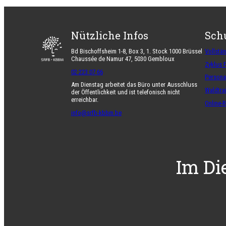
Nützliche Infos
Sch
Bd Bischoffsheim 1-8, Box 3, 1. Stock 1000 Brüssel
Vollstä
Chaussée de Namur 47, 5030 Gembloux
Zyklus 
02 223 07 66
Persona
Am Dienstag arbeitet das Büro unter Ausschluss
Waldtra
der Öffentlichkeit und ist telefonisch nicht
erreichbar.
Online-
info@srfb-kbbm.be
Im Di