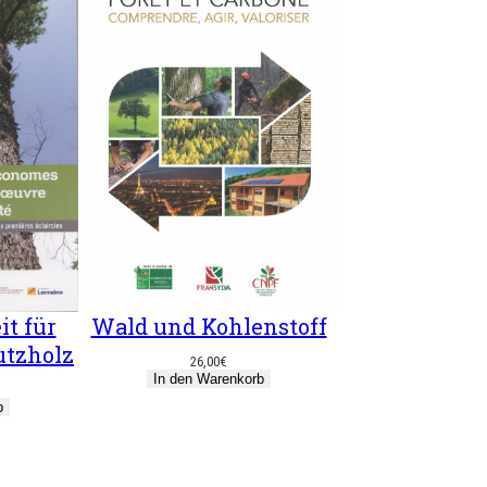
Wald und Kohlenstoff
t für
utzholz
26,00
€
In den Warenkorb
b