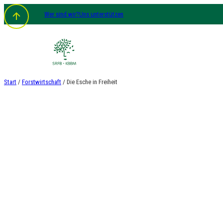
Zum
Wer sind wir?
Uns unterstützen
Inhalt
springen
Start
/
Forstwirtschaft
/ Die Esche in Freiheit