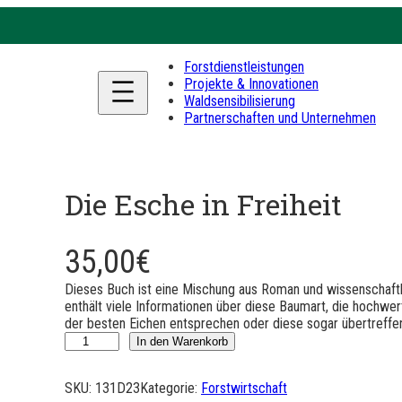
Forstdienstleistungen
Projekte & Innovationen
Waldsensibilisierung
Partnerschaften und Unternehmen
Die Esche in Freiheit
35,00
€
Dieses Buch ist eine Mischung aus Roman und wissenschaftli
enthält viele Informationen über diese Baumart, die hochwer
der besten Eichen entsprechen oder diese sogar übertreffen
L
In den Warenkorb
e
f
SKU:
131D23
Kategorie:
Forstwirtschaft
r