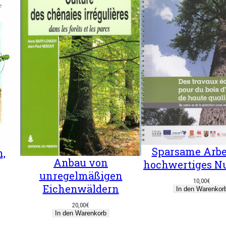
Sparsame Arbei
,
Anbau von
hochwertiges N
unregelmäßigen
10,00
€
Eichenwäldern
In den Warenkor
20,00
€
In den Warenkorb