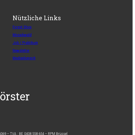
Nützliche Links
Forest Shop
Mosaikwald
Job / Praktikum
Newsletter
Medienbereich
örster
5069 –
TVA :
BE 0408 558 654 –
RPM Brüssel