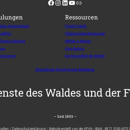
Facebook
Instagram
LinkedIn
YouTube
Link
ulungen
Ressourcen
ndige Tagesordnung
Forest Friends
ForêtFor
Pädagogische Ressourcen
lisierte Schulung
Wälder in Belgien
iner
Silva Belgica
Ressourcen
Die Gesundheit der Wälder
Königliche Forstverein Belgiens
enste des Waldes und der F
– Seit 1893 –
halten
/
Datenschutzerklärung
/
Website erstellt von der KFVN
-
IBAN :
BE71 3100 4375 