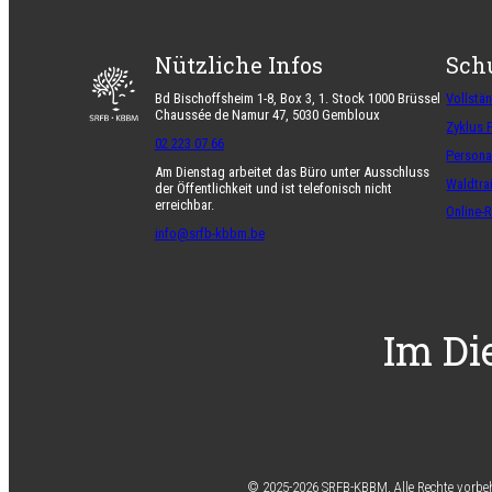
Nützliche Infos
Sch
Bd Bischoffsheim 1-8, Box 3, 1. Stock 1000 Brüssel
Vollstä
Chaussée de Namur 47, 5030 Gembloux
Zyklus 
02 223 07 66
Persona
Am Dienstag arbeitet das Büro unter Ausschluss
Waldtra
der Öffentlichkeit und ist telefonisch nicht
erreichbar.
Online-
info@srfb-kbbm.be
Im Di
© 2025-2026 SRFB-KBBM,
Alle Rechte vorbe