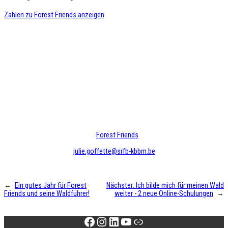
Zahlen zu Forest Friends anzeigen
Freiwilliger Forstwirt werden!
Haben Sie sich entschieden, ein freiwilliger Forstwirt zu
werden, um eine oder mehrere Missionen als Waldführer,
Coach und/oder Korrespondent-Beobachter durchzuführen?
Schicken Sie eine E-Mail an Julie Goffette
(Projektbeauftragte
Forest Friends
und Freiwilligkeit)
unter Angabe Ihres Anliegens.
julie.goffette@srfb-kbbm.be
←
Ein gutes Jahr für Forest
Nächster:
Ich bilde mich für meinen Wald
Friends und seine Waldführer!
weiter - 2 neue Online-Schulungen
→
Facebook
Instagram
LinkedIn
YouTube
Link