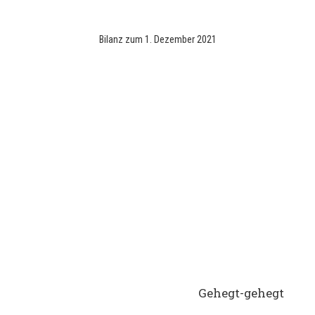
Bilanz zum 1. Dezember 2021
448 Tage
freiwillige Arbeit
106 Tage
Dienstleistungen für
unsere Mitglieder durch
Freiwillige
714 sensibilisierte Personen
von
den Waldführern
Gehegt-gehegt