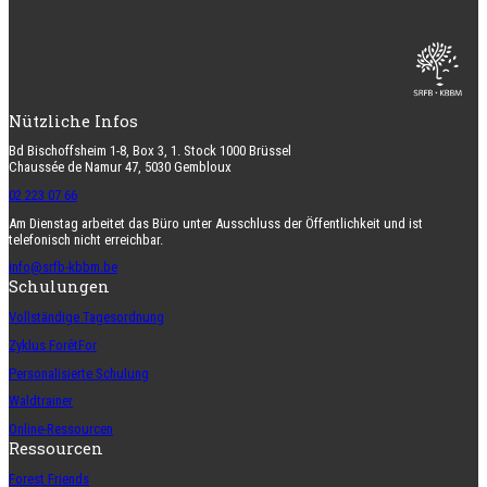
Nützliche Infos
Bd Bischoffsheim 1-8, Box 3, 1. Stock 1000 Brüssel
Chaussée de Namur 47, 5030 Gembloux
02 223 07 66
Am Dienstag arbeitet das Büro unter Ausschluss der Öffentlichkeit und ist
telefonisch nicht erreichbar.
info@srfb-kbbm.be
Schulungen
Vollständige Tagesordnung
Zyklus ForêtFor
Personalisierte Schulung
Waldtrainer
Online-Ressourcen
Ressourcen
Forest Friends