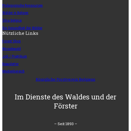
Pädagogische Ressourcen
Wälder in Belgien
Silva Belgica
Die Gesundheit der Wälder
Nützliche Links
Forest Shop
Mosaikwald
Job / Praktikum
Newsletter
Medienbereich
Königliche Forstverein Belgiens
Im Dienste des Waldes und der
Förster
– Seit 1893 –