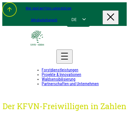
Zum
Wer sind wir?
Uns unterstützen
Inhalt
springen
DE
Mitgliederbereich
FR
NL
EN
Forstdienstleistungen
Projekte & Innovationen
Waldsensibilisierung
Partnerschaften und Unternehmen
Der KFVN-Freiwilligen in Zahlen