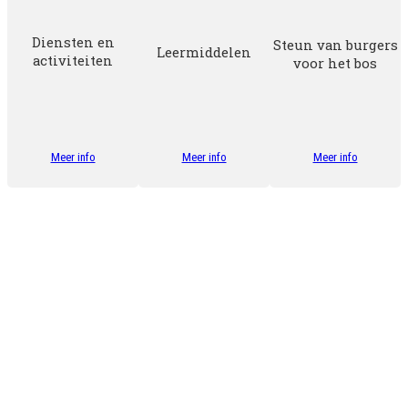
Diensten en
Steun van burgers
Leermiddelen
activiteiten
voor het bos
Meer info
Meer info
Meer info
Onze vrijwillige bosgidsen
Het Forest Friends programma loopt al meer dan 10 jaar,