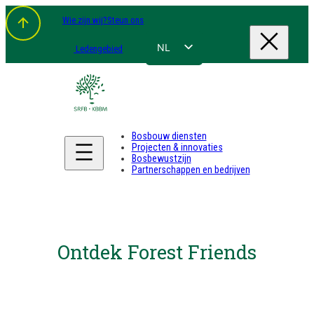
Wie zijn wij?
Steun ons
NL
Ledengebied
FR
EN
DE
Bosbouw diensten
Projecten & innovaties
Bosbewustzijn
Partnerschappen en bedrijven
Ontdek Forest Friends