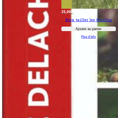
25,00
€
Bien tailler les ­feuillus
Ajouter au panier
:
Plus d’info
Bien
tailler
les
­
feuillus