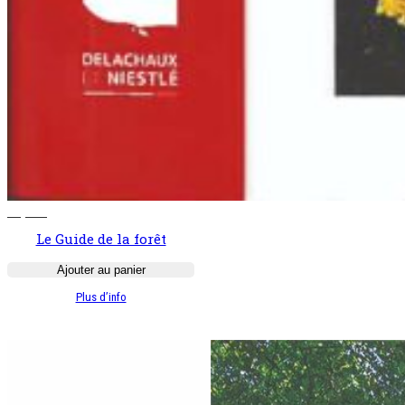
37,00
€
Le Guide de la forêt
Ajouter au panier
:
Plus d’info
Le
Guide
de
la
forêt