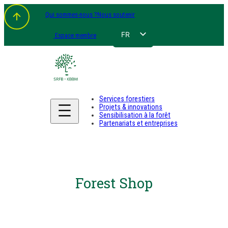
Qui sommes-nous ?
Nous soutenir
FR
Espace membre
NL
EN
DE
Services forestiers
Projets & innovations
Sensibilisation à la forêt
Partenariats et entreprises
Forest Shop