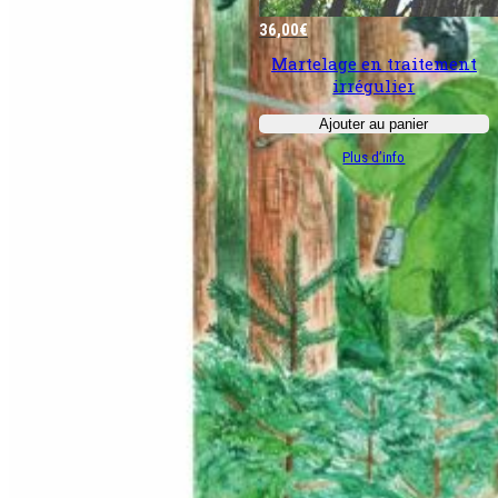
36,00
€
Martelage en traitement
irrégulier
Ajouter au panier
:
Plus d’info
Martelage
en
traitement
irrégulier