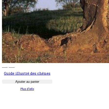
140,00
€
Guide illustré des chênes
Ajouter au panier
:
Plus d’info
Guide
illustré
des
chênes