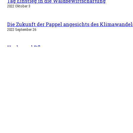
Tag Einstieg in die Waldbewirtschaftung
2022 Oktober 3
Die Zukunft der Pappel angesichts des Klimawandel
2022 September 26
Hacke und Pflanze
2022 August 29
Reise nach Finnland vom 04. bis 11. September 2022
2022 Mai 23
Nützliche Infos
Sch